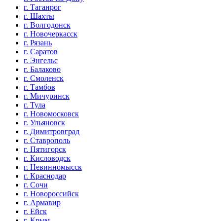
г. Таганрог
г. Шахты
г. Волгодонск
г. Новочеркасск
г. Рязань
г. Саратов
г. Энгельс
г. Балаково
г. Смоленск
г. Тамбов
г. Мичуринск
г. Тула
г. Новомосковск
г. Ульяновск
г. Димитровград
г. Ставрополь
г. Пятигорск
г. Кисловодск
г. Невинномысск
г. Краснодар
г. Сочи
г. Новороссийск
г. Армавир
г. Ейск
г. Крым