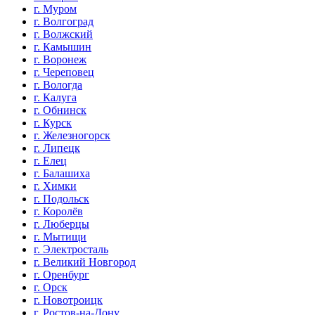
г. Муром
г. Волгоград
г. Волжский
г. Камышин
г. Воронеж
г. Череповец
г. Вологда
г. Калуга
г. Обнинск
г. Курск
г. Железногорск
г. Липецк
г. Елец
г. Балашиха
г. Химки
г. Подольск
г. Королёв
г. Люберцы
г. Мытищи
г. Электросталь
г. Великий Новгород
г. Оренбург
г. Орск
г. Новотроицк
г. Ростов-на-Дону