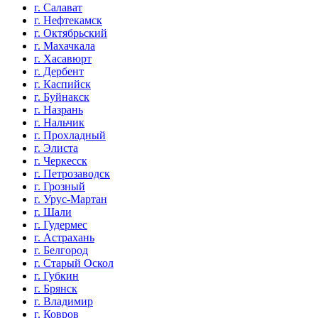
г. Салават
г. Нефтекамск
г. Октябрьский
г. Махачкала
г. Хасавюрт
г. Дербент
г. Каспийск
г. Буйнакск
г. Назрань
г. Нальчик
г. Прохладный
г. Элиста
г. Черкесск
г. Петрозаводск
г. Грозный
г. Урус-Мартан
г. Шали
г. Гудермес
г. Астрахань
г. Белгород
г. Старый Оскол
г. Губкин
г. Брянск
г. Владимир
г. Ковров