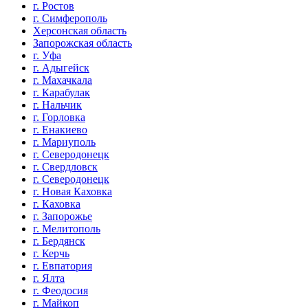
г. Ростов
г. Симферополь
Херсонская область
Запорожская область
г. Уфа
г. Адыгейск
г. Махачкала
г. Карабулак
г. Нальчик
г. Горловка
г. Енакиево
г. Мариуполь
г. Северодонецк
г. Свердловск
г. Северодонецк
г. Новая Каховка
г. Каховка
г. Запорожье
г. Мелитополь
г. Бердянск
г. Керчь
г. Евпатория
г. Ялта
г. Феодосия
г. Майкоп