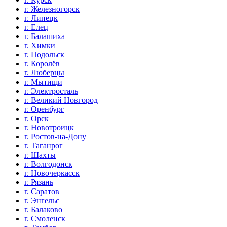
г. Железногорск
г. Липецк
г. Елец
г. Балашиха
г. Химки
г. Подольск
г. Королёв
г. Люберцы
г. Мытищи
г. Электросталь
г. Великий Новгород
г. Оренбург
г. Орск
г. Новотроицк
г. Ростов-на-Дону
г. Таганрог
г. Шахты
г. Волгодонск
г. Новочеркасск
г. Рязань
г. Саратов
г. Энгельс
г. Балаково
г. Смоленск