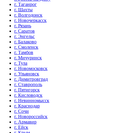
г. Таганрог
г. Шахты
г. Волгодонск
г. Новочеркасск
г. Рязань
г. Саратов
г. Энгельс
г. Балаково
г. Смоленск
г. Тамбов
г. Мичуринск
г. Тула
г. Новомосковск
г. Ульяновск
г. Димитровград
г. Ставрополь
г. Пятигорск
г. Кисловодск
г. Невинномысск
г. Краснодар
г. Сочи
г. Новороссийск
г. Армавир
г. Ейск
г. Крым