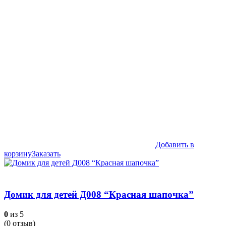
составляла
44,990₽.
49,990₽.
Добавить в
корзину
Заказать
Домик для детей Д008 “Красная шапочка”
0
из 5
(
0
отзыв)