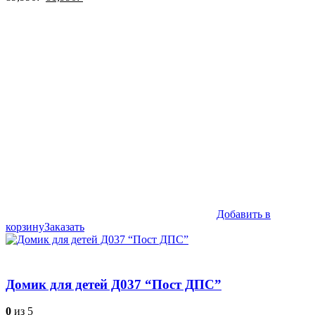
цена
цена:
составляла
81,990₽.
89,990₽.
Добавить в
корзину
Заказать
Домик для детей Д037 “Пост ДПС”
0
из 5