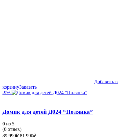
Добавить в
корзину
Заказать
-9%
Домик для детей Д024 “Полянка”
0
из 5
(
0
отзыв)
Первоначальная
Текущая
89,990
₽
81,990
₽