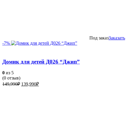
Под заказ
Заказать
-7%
Домик для детей Д026 “Джип”
0
из 5
(
0
отзыв)
Первоначальная
Текущая
149,990
₽
139,990
₽
цена
цена:
составляла
139,990₽.
149,990₽.