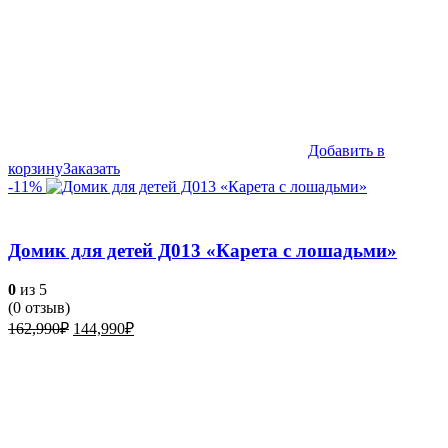
Добавить в
корзину
Заказать
-11%
Домик для детей Д013 «Карета с лошадьми»
0
из 5
(
0
отзыв)
Первоначальная
Текущая
162,990
₽
144,990
₽
цена
цена:
составляла
144,990₽.
162,990₽.