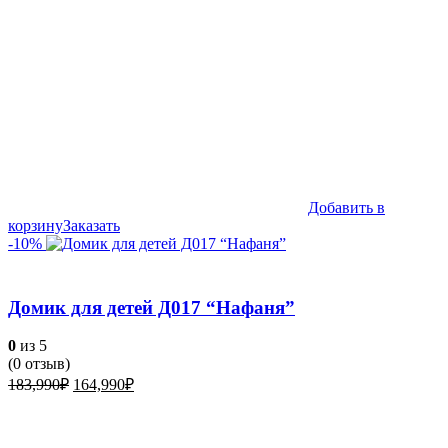
Добавить в
корзину
Заказать
-10%
Домик для детей Д017 “Нафаня”
0
из 5
(
0
отзыв)
Первоначальная
Текущая
183,990
₽
164,990
₽
цена
цена:
составляла
164,990₽.
183,990₽.