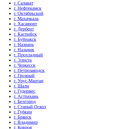
г. Салават
г. Нефтекамск
г. Октябрьский
г. Махачкала
г. Хасавюрт
г. Дербент
г. Каспийск
г. Буйнакск
г. Назрань
г. Нальчик
г. Прохладный
г. Элиста
г. Черкесск
г. Петрозаводск
г. Грозный
г. Урус-Мартан
г. Шали
г. Гудермес
г. Астрахань
г. Белгород
г. Старый Оскол
г. Губкин
г. Брянск
г. Владимир
г. Ковров