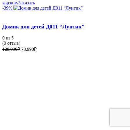
корзину
Заказать
-39%
Домик для детей Д011 “Лунтик”
0
из 5
(
0
отзыв)
Первоначальная
Текущая
128,990
₽
78,990
₽
цена
цена:
составляла
78,990₽.
128,990₽.