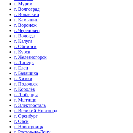
г. Муром
г. Волгоград
г. Волжский
г. Камышин
г. Воронеж
г. Череповец
г. Вологда
г. Калуга
г. Обнинск
г. Курск
г. Железногорск
г. Липецк
г. Елец
г. Балашиха
г. Химки
г. Подольск
г. Королёв
г. Люберцы
г. Мытищи
г. Электросталь
г. Великий Новгород
г. Оренбург
г. Орск
г. Новотроицк
г. Ростов-на-Дону