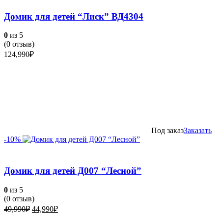
Домик для детей “Лиск” ВД4304
0
из 5
(
0
отзыв)
124,990
₽
Под заказ
Заказать
-10%
Домик для детей Д007 “Лесной”
0
из 5
(
0
отзыв)
Первоначальная
Текущая
49,990
₽
44,990
₽
цена
цена: