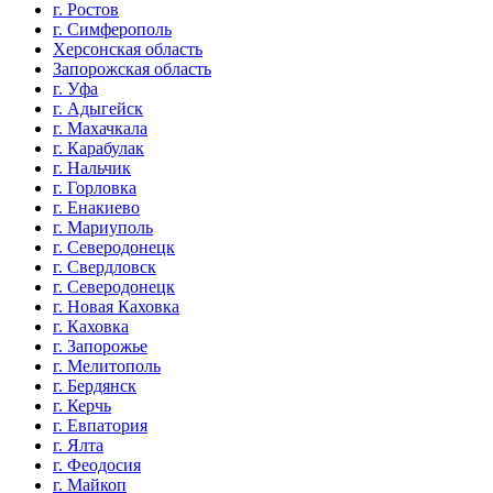
г. Ростов
г. Симферополь
Херсонская область
Запорожская область
г. Уфа
г. Адыгейск
г. Махачкала
г. Карабулак
г. Нальчик
г. Горловка
г. Енакиево
г. Мариуполь
г. Северодонецк
г. Свердловск
г. Северодонецк
г. Новая Каховка
г. Каховка
г. Запорожье
г. Мелитополь
г. Бердянск
г. Керчь
г. Евпатория
г. Ялта
г. Феодосия
г. Майкоп