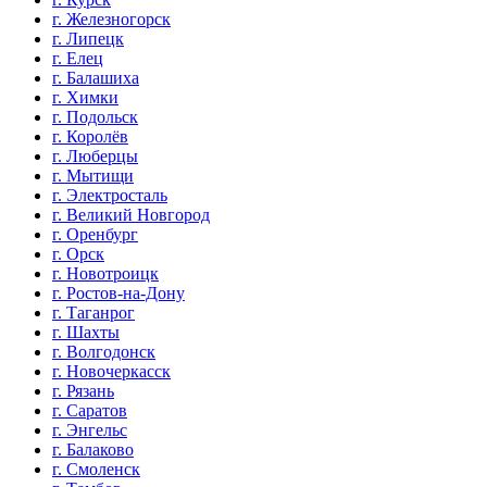
г. Железногорск
г. Липецк
г. Елец
г. Балашиха
г. Химки
г. Подольск
г. Королёв
г. Люберцы
г. Мытищи
г. Электросталь
г. Великий Новгород
г. Оренбург
г. Орск
г. Новотроицк
г. Ростов-на-Дону
г. Таганрог
г. Шахты
г. Волгодонск
г. Новочеркасск
г. Рязань
г. Саратов
г. Энгельс
г. Балаково
г. Смоленск