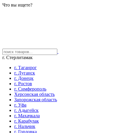
Что вы ищете?
г. Стерлитамак
г. Таганрог
г. Луганск
г. Донецк
г. Ростов
г. Симферополь
Херсонская область
Запорожская область
г. Уфа
г. Адыгейск
г. Махачкала
г. Карабулак
г. Нальчик
г. Горловка