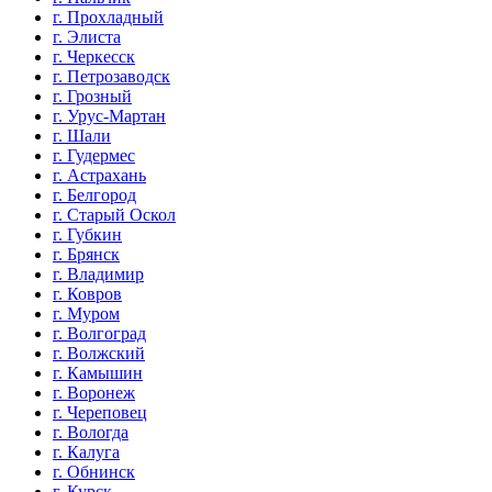
г. Прохладный
г. Элиста
г. Черкесск
г. Петрозаводск
г. Грозный
г. Урус-Мартан
г. Шали
г. Гудермес
г. Астрахань
г. Белгород
г. Старый Оскол
г. Губкин
г. Брянск
г. Владимир
г. Ковров
г. Муром
г. Волгоград
г. Волжский
г. Камышин
г. Воронеж
г. Череповец
г. Вологда
г. Калуга
г. Обнинск
г. Курск