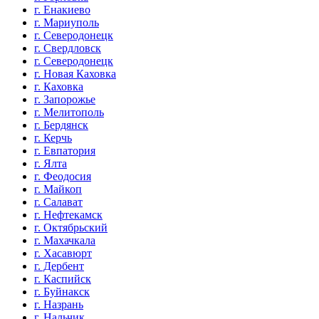
г. Енакиево
г. Мариуполь
г. Северодонецк
г. Свердловск
г. Северодонецк
г. Новая Каховка
г. Каховка
г. Запорожье
г. Мелитополь
г. Бердянск
г. Керчь
г. Евпатория
г. Ялта
г. Феодосия
г. Майкоп
г. Салават
г. Нефтекамск
г. Октябрьский
г. Махачкала
г. Хасавюрт
г. Дербент
г. Каспийск
г. Буйнакск
г. Назрань
г. Нальчик