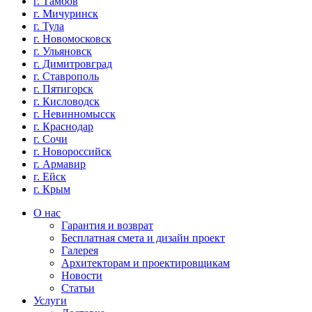
г. Тамбов
г. Мичуринск
г. Тула
г. Новомосковск
г. Ульяновск
г. Димитровград
г. Ставрополь
г. Пятигорск
г. Кисловодск
г. Невинномысск
г. Краснодар
г. Сочи
г. Новороссийск
г. Армавир
г. Ейск
г. Крым
О нас
Гарантия и возврат
Бесплатная смета и дизайн проект
Галерея
Архитекторам и проектировщикам
Новости
Статьи
Услуги