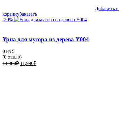
Добавить в
корзину
Заказать
-20%
Урна для мусора из дерева У004
0
из 5
(
0
отзыв)
Первоначальная
Текущая
14,990
₽
11,990
₽
цена
цена:
составляла
11,990₽.
14,990₽.