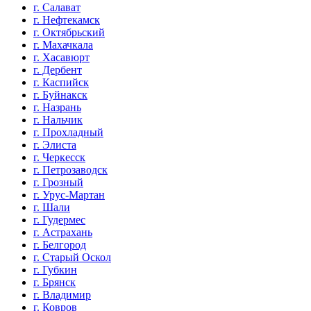
г. Салават
г. Нефтекамск
г. Октябрьский
г. Махачкала
г. Хасавюрт
г. Дербент
г. Каспийск
г. Буйнакск
г. Назрань
г. Нальчик
г. Прохладный
г. Элиста
г. Черкесск
г. Петрозаводск
г. Грозный
г. Урус-Мартан
г. Шали
г. Гудермес
г. Астрахань
г. Белгород
г. Старый Оскол
г. Губкин
г. Брянск
г. Владимир
г. Ковров