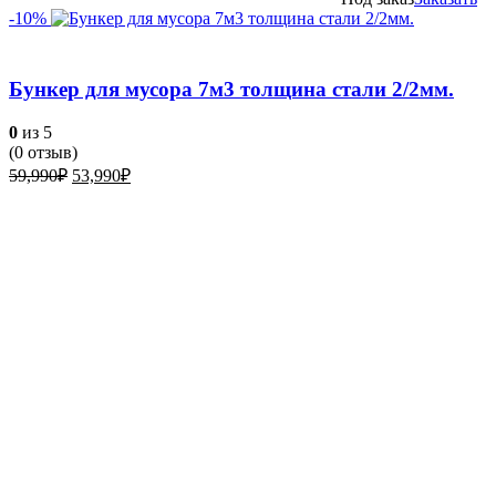
-10%
Бункер для мусора 7м3 толщина стали 2/2мм.
0
из 5
(
0
отзыв)
Первоначальная
Текущая
59,990
₽
53,990
₽
цена
цена:
составляла
53,990₽.
59,990₽.