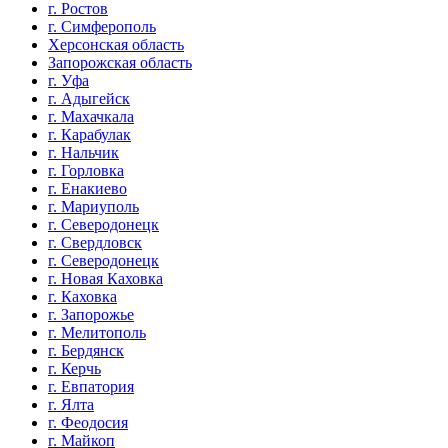
г. Ростов
г. Симферополь
Херсонская область
Запорожская область
г. Уфа
г. Адыгейск
г. Махачкала
г. Карабулак
г. Нальчик
г. Горловка
г. Енакиево
г. Мариуполь
г. Северодонецк
г. Свердловск
г. Северодонецк
г. Новая Каховка
г. Каховка
г. Запорожье
г. Мелитополь
г. Бердянск
г. Керчь
г. Евпатория
г. Ялта
г. Феодосия
г. Майкоп