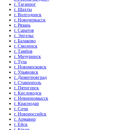
г. Таганрог
г. Шахты
г. Волгодонск
г. Новочеркасск
г. Рязань
г. Саратов
г. Энгельс
г. Балаково
г. Смоленск
г. Тамбов
г. Мичуринск
г. Тула
г. Новомосковск
г. Ульяновск
г. Димитровград
г. Ставрополь
г. Пятигорск
г. Кисловодск
г. Невинномысск
г. Краснодар
г. Сочи
г. Новороссийск
г. Армавир
г. Ейск
г. Крым