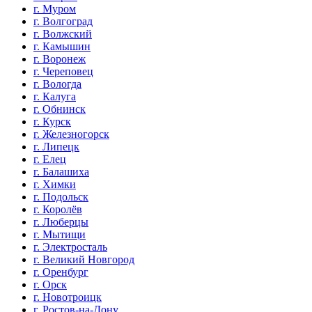
г. Муром
г. Волгоград
г. Волжский
г. Камышин
г. Воронеж
г. Череповец
г. Вологда
г. Калуга
г. Обнинск
г. Курск
г. Железногорск
г. Липецк
г. Елец
г. Балашиха
г. Химки
г. Подольск
г. Королёв
г. Люберцы
г. Мытищи
г. Электросталь
г. Великий Новгород
г. Оренбург
г. Орск
г. Новотроицк
г. Ростов-на-Дону