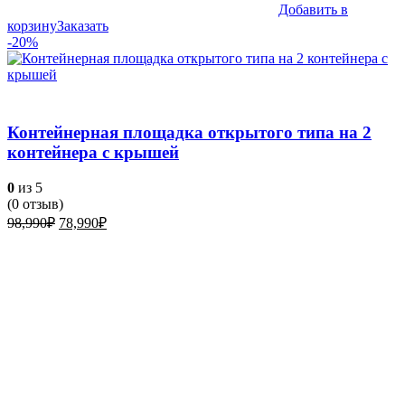
Добавить в
корзину
Заказать
-20%
Контейнерная площадка открытого типа на 2
контейнера с крышей
0
из 5
(
0
отзыв)
Первоначальная
Текущая
98,990
₽
78,990
₽
цена
цена:
составляла
78,990₽.
98,990₽.