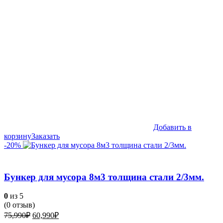
Добавить в
корзину
Заказать
-20%
Бункер для мусора 8м3 толщина стали 2/3мм.
0
из 5
(
0
отзыв)
Первоначальная
Текущая
75,990
₽
60,990
₽
цена
цена: