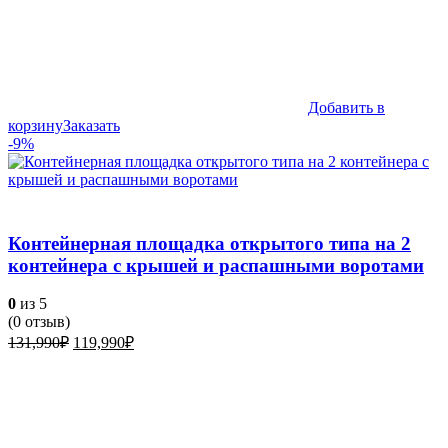
Добавить в
корзину
Заказать
-9%
Контейнерная площадка открытого типа на 2
контейнера с крышей и распашными воротами
0
из 5
(
0
отзыв)
Первоначальная
Текущая
131,990
₽
119,990
₽
цена
цена:
составляла
119,990₽.
131,990₽.