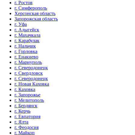
г. Ростов
г. Симферополь
Херсонская область
Запорожская область
г. Уфа
г. Адыгейск
г. Махачкала
г. Карабулак
г. Нальчик
г. Горловка
г. Енакиево
г. Мариуполь
г. Северодонецк
г. Свердловск
г. Северодонецк
г. Новая Каховка
г. Каховка
г. Запорожье
г. Мелитополь
г. Бердянск
г. Керчь
г. Евпатория
г. Ялта
г. Феодосия
г. Майкоп