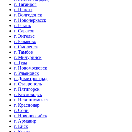
г. Таганрог
г. Шахты
г. Волгодонск
г. Новочеркасск
г. Рязань
г. Саратов
г. Энгельс
г. Балаково
г. Смоленск
г. Тамбов
г. Мичуринск
г. Тула
г. Новомосковск
г. Ульяновск
г. Димитровград
г. Ставрополь
г. Пятигорск
г. Кисловодск
г. Невинномысск
г. Краснодар
г. Сочи
г. Новороссийск
г. Армавир
г. Ейск
г. Крым