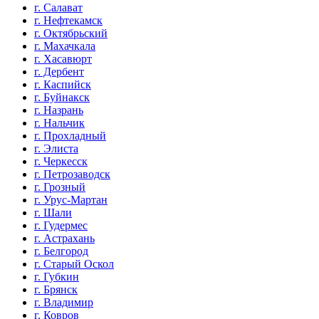
г. Салават
г. Нефтекамск
г. Октябрьский
г. Махачкала
г. Хасавюрт
г. Дербент
г. Каспийск
г. Буйнакск
г. Назрань
г. Нальчик
г. Прохладный
г. Элиста
г. Черкесск
г. Петрозаводск
г. Грозный
г. Урус-Мартан
г. Шали
г. Гудермес
г. Астрахань
г. Белгород
г. Старый Оскол
г. Губкин
г. Брянск
г. Владимир
г. Ковров