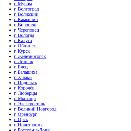
г. Муром
г. Волгоград
г. Волжский
г. Камышин
г. Воронеж
г. Череповец
г. Вологда
г. Калуга
г. Обнинск
г. Курск
г. Железногорск
г. Липецк
г. Елец
г. Балашиха
г. Химки
г. Подольск
г. Королёв
г. Люберцы
г. Мытищи
г. Электросталь
г. Великий Новгород
г. Оренбург
г. Орск
г. Новотроицк
г. Ростов-на-Дону