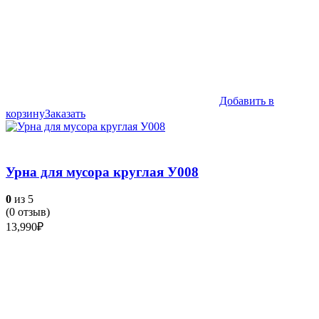
Добавить в
корзину
Заказать
Урна для мусора круглая У008
0
из 5
(
0
отзыв)
13,990
₽