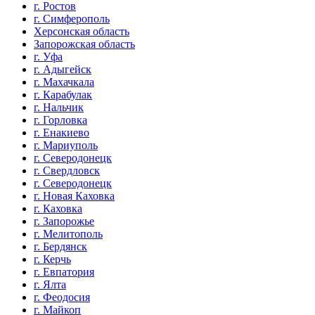
г. Ростов
г. Симферополь
Херсонская область
Запорожская область
г. Уфа
г. Адыгейск
г. Махачкала
г. Карабулак
г. Нальчик
г. Горловка
г. Енакиево
г. Мариуполь
г. Северодонецк
г. Свердловск
г. Северодонецк
г. Новая Каховка
г. Каховка
г. Запорожье
г. Мелитополь
г. Бердянск
г. Керчь
г. Евпатория
г. Ялта
г. Феодосия
г. Майкоп