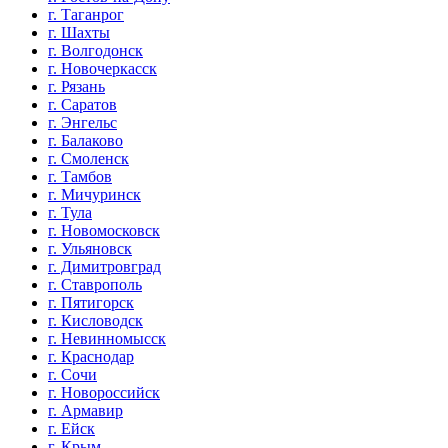
г. Таганрог
г. Шахты
г. Волгодонск
г. Новочеркасск
г. Рязань
г. Саратов
г. Энгельс
г. Балаково
г. Смоленск
г. Тамбов
г. Мичуринск
г. Тула
г. Новомосковск
г. Ульяновск
г. Димитровград
г. Ставрополь
г. Пятигорск
г. Кисловодск
г. Невинномысск
г. Краснодар
г. Сочи
г. Новороссийск
г. Армавир
г. Ейск
г. Крым