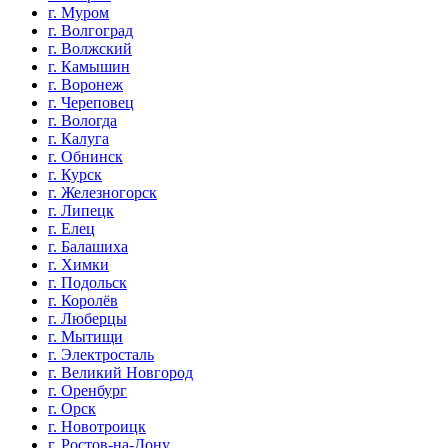
г. Муром
г. Волгоград
г. Волжский
г. Камышин
г. Воронеж
г. Череповец
г. Вологда
г. Калуга
г. Обнинск
г. Курск
г. Железногорск
г. Липецк
г. Елец
г. Балашиха
г. Химки
г. Подольск
г. Королёв
г. Люберцы
г. Мытищи
г. Электросталь
г. Великий Новгород
г. Оренбург
г. Орск
г. Новотроицк
г. Ростов-на-Дону