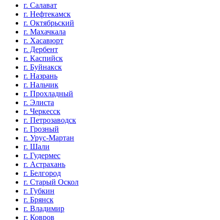
г. Салават
г. Нефтекамск
г. Октябрьский
г. Махачкала
г. Хасавюрт
г. Дербент
г. Каспийск
г. Буйнакск
г. Назрань
г. Нальчик
г. Прохладный
г. Элиста
г. Черкесск
г. Петрозаводск
г. Грозный
г. Урус-Мартан
г. Шали
г. Гудермес
г. Астрахань
г. Белгород
г. Старый Оскол
г. Губкин
г. Брянск
г. Владимир
г. Ковров