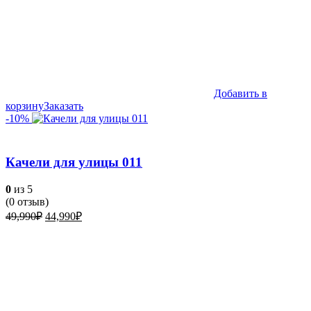
Добавить в
корзину
Заказать
-10%
Качели для улицы 011
0
из 5
(
0
отзыв)
Первоначальная
Текущая
49,990
₽
44,990
₽
цена
цена:
составляла
44,990₽.
49,990₽.