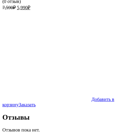
(
0
отзыв)
Первоначальная
Текущая
7,590
₽
5,990
₽
цена
цена:
составляла
5,990₽.
7,590₽.
Добавить в
корзину
Заказать
Отзывы
Отзывов пока нет.