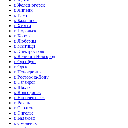
г. Железногорск
г. Липецк
г. Елец
г. Балашиха
г. Химки
г. Подольск
г. Королёв
г. Люберцы
г. Мытищи
г. Электросталь
г. Великий Новгород
г. Оренбург
г. Орск
г. Новотроицк
г. Ростов-на-Дону
г. Таганрог
г. Шахты
г. Волгодонск
г. Новочеркасск
г. Рязань
г. Саратов
г. Энгельс
г. Балаково
г. Смоленск