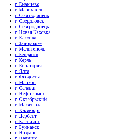
г. Енакиево
г. Мариуполь
г. Северодонецк
г. Свердловск
г. Северодонецк
г. Новая Каховка
г. Каховка
г. Запорожье
г. Мелитополь
г. Бердянск
г. Керчь
г. Евпатория
г. Ялта
г. Феодосия
г. Майкоп
г. Салават
г. Нефтекамск
г. Октябрьский
г. Махачкала
г. Хасавюрт
г. Дербент
г. Каспийск
г. Буйнакск
г. Назрань
г. Нальчик