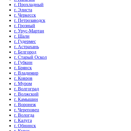
г. Прохладный
г. Элиста
г. Черкесск
г. Петрозаводск
г. Грозный
г. Урус-Мартан
г. Шали
г. Гудермес
г. Астрахань
г. Белгород
г. Старый Оскол
г. Губкин
г. Брянск
г. Владимир
г. Ковров
г. Муром
г. Волгоград
г. Волжский
г. Камышин
г. Воронеж
г. Череповец
г. Вологда
г. Калуга
г. Обнинск
г. Курск