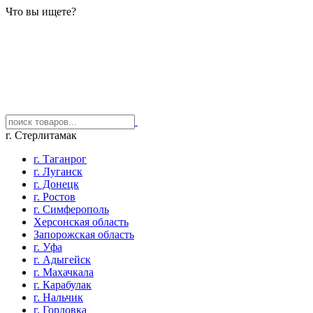
Что вы ищете?
г. Стерлитамак
г. Таганрог
г. Луганск
г. Донецк
г. Ростов
г. Симферополь
Херсонская область
Запорожская область
г. Уфа
г. Адыгейск
г. Махачкала
г. Карабулак
г. Нальчик
г. Горловка