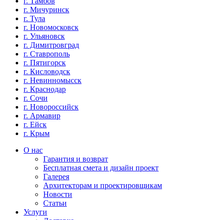
г. Тамбов
г. Мичуринск
г. Тула
г. Новомосковск
г. Ульяновск
г. Димитровград
г. Ставрополь
г. Пятигорск
г. Кисловодск
г. Невинномысск
г. Краснодар
г. Сочи
г. Новороссийск
г. Армавир
г. Ейск
г. Крым
О нас
Гарантия и возврат
Бесплатная смета и дизайн проект
Галерея
Архитекторам и проектировщикам
Новости
Статьи
Услуги