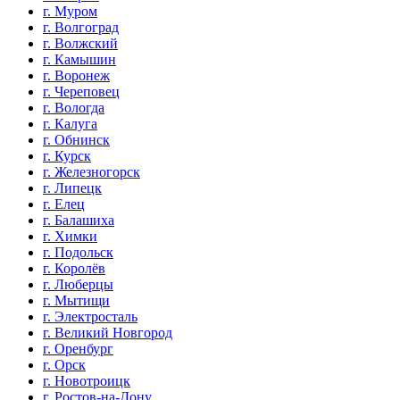
г. Муром
г. Волгоград
г. Волжский
г. Камышин
г. Воронеж
г. Череповец
г. Вологда
г. Калуга
г. Обнинск
г. Курск
г. Железногорск
г. Липецк
г. Елец
г. Балашиха
г. Химки
г. Подольск
г. Королёв
г. Люберцы
г. Мытищи
г. Электросталь
г. Великий Новгород
г. Оренбург
г. Орск
г. Новотроицк
г. Ростов-на-Дону