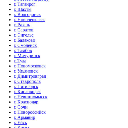
г. Таганрог
г. Шахты
г. Волгодонск
г. Новочеркасск
г. Рязань
г. Саратов
г. Энгельс
г. Балаково
г. Смоленск
г. Тамбов
г. Мичуринск
г. Тула
г. Новомосковск
г. Ульяновск
г. Димитровград
г. Ставрополь
г. Пятигорск
г. Кисловодск
г. Невинномысск
г. Краснодар
г. Сочи
г. Новороссийск
г. Армавир
г. Ейск
г. Крым