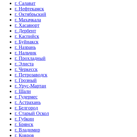
г. Салават
г. Нефтекамск
г. Октябрьский
г. Махачкала
г. Хасавюрт
г. Дербент
г. Каспийск
г. Буйнакск
г. Назрань
г. Нальчик
г. Прохладный
г. Элиста
г. Черкесск
г. Петрозаводск
г. Грозный
г. Урус-Мартан
г. Шали
г. Гудермес
г. Астрахань
г. Белгород
г. Старый Оскол
г. Губкин
г. Брянск
г. Владимир
г. Ковров