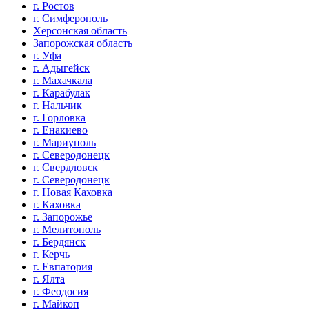
г. Ростов
г. Симферополь
Херсонская область
Запорожская область
г. Уфа
г. Адыгейск
г. Махачкала
г. Карабулак
г. Нальчик
г. Горловка
г. Енакиево
г. Мариуполь
г. Северодонецк
г. Свердловск
г. Северодонецк
г. Новая Каховка
г. Каховка
г. Запорожье
г. Мелитополь
г. Бердянск
г. Керчь
г. Евпатория
г. Ялта
г. Феодосия
г. Майкоп