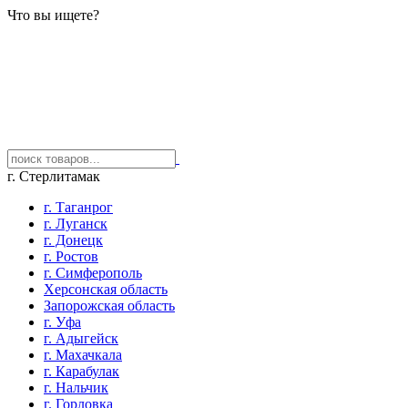
Что вы ищете?
г. Стерлитамак
г. Таганрог
г. Луганск
г. Донецк
г. Ростов
г. Симферополь
Херсонская область
Запорожская область
г. Уфа
г. Адыгейск
г. Махачкала
г. Карабулак
г. Нальчик
г. Горловка