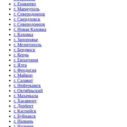
г. Енакиево
г. Мариуполь
г. Северодонецк
г. Свердловск
г. Северодонецк
г. Новая Каховка
г. Каховка
г. Запорожье
г. Мелитополь
г. Бердянск
г. Керчь
г. Евпатория
г. Ялта
г. Феодосия
г. Майкоп
г. Салават
г. Нефтекамск
г. Октябрьский
г. Махачкала
г. Хасавюрт
г. Дербент
г. Каспийск
г. Буйнакск
г. Назрань
г. Нальчик