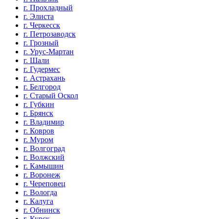
г. Прохладный
г. Элиста
г. Черкесск
г. Петрозаводск
г. Грозный
г. Урус-Мартан
г. Шали
г. Гудермес
г. Астрахань
г. Белгород
г. Старый Оскол
г. Губкин
г. Брянск
г. Владимир
г. Ковров
г. Муром
г. Волгоград
г. Волжский
г. Камышин
г. Воронеж
г. Череповец
г. Вологда
г. Калуга
г. Обнинск
г. Курск