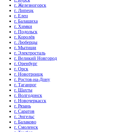
г. Железногорск
г. Липецк
г. Елец
г. Балашиха
г. Химки
г. Подольск
г. Королёв
г. Люберцы
г. Мытищи
г. Электросталь
г. Великий Новгород
г. Оренбург
г. Орск
г. Новотроицк
г. Ростов-на-Дону
г. Таганрог
г. Шахты
г. Волгодонск
г. Новочеркасск
г. Рязань
г. Саратов
г. Энгельс
г. Балаково
г. Смоленск