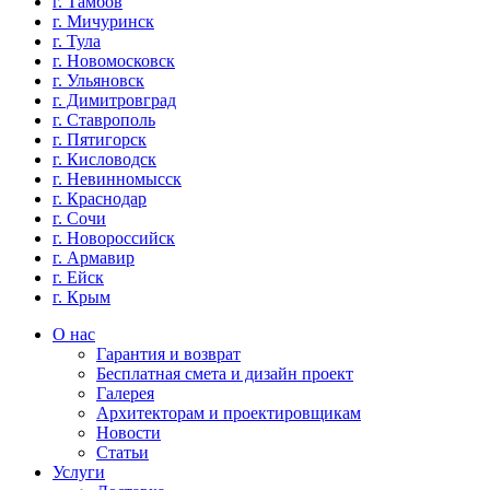
г. Тамбов
г. Мичуринск
г. Тула
г. Новомосковск
г. Ульяновск
г. Димитровград
г. Ставрополь
г. Пятигорск
г. Кисловодск
г. Невинномысск
г. Краснодар
г. Сочи
г. Новороссийск
г. Армавир
г. Ейск
г. Крым
О нас
Гарантия и возврат
Бесплатная смета и дизайн проект
Галерея
Архитекторам и проектировщикам
Новости
Статьи
Услуги