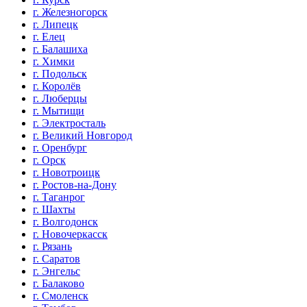
г. Железногорск
г. Липецк
г. Елец
г. Балашиха
г. Химки
г. Подольск
г. Королёв
г. Люберцы
г. Мытищи
г. Электросталь
г. Великий Новгород
г. Оренбург
г. Орск
г. Новотроицк
г. Ростов-на-Дону
г. Таганрог
г. Шахты
г. Волгодонск
г. Новочеркасск
г. Рязань
г. Саратов
г. Энгельс
г. Балаково
г. Смоленск