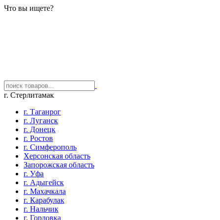
Что вы ищете?
г. Стерлитамак
г. Таганрог
г. Луганск
г. Донецк
г. Ростов
г. Симферополь
Херсонская область
Запорожская область
г. Уфа
г. Адыгейск
г. Махачкала
г. Карабулак
г. Нальчик
г. Горловка