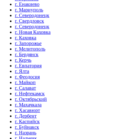
г. Енакиево
г. Мариуполь
г. Северодонецк
г. Свердловск
г. Северодонецк
г. Новая Каховка
г. Каховка
г. Запорожье
г. Мелитополь
г. Бердянск
г. Керчь
г. Евпатория
г. Ялта
г. Феодосия
г. Майкоп
г. Салават
г. Нефтекамск
г. Октябрьский
г. Махачкала
г. Хасавюрт
г. Дербент
г. Каспийск
г. Буйнакск
г. Назрань
г. Нальчик