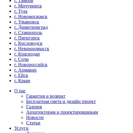
г. Тамбов
г. Мичуринск
г. Тула
г. Новомосковск
г. Ульяновск
г. Димитровград
г. Ставрополь
г. Пятигорск
г. Кисловодск
г. Невинномысск
г. Краснодар
г. Сочи
г. Новороссийск
г. Армавир
г. Ейск
г. Крым
О нас
Гарантия и возврат
Бесплатная смета и дизайн проект
Галерея
Архитекторам и проектировщикам
Новости
Статьи
Услуги