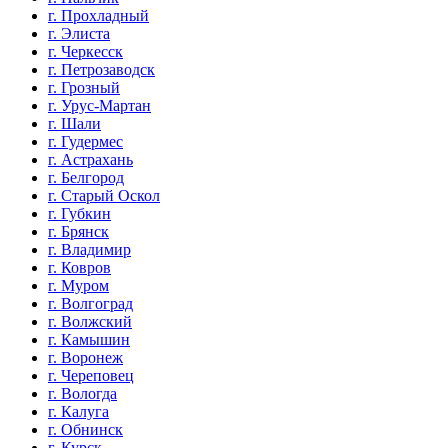
г. Прохладный
г. Элиста
г. Черкесск
г. Петрозаводск
г. Грозный
г. Урус-Мартан
г. Шали
г. Гудермес
г. Астрахань
г. Белгород
г. Старый Оскол
г. Губкин
г. Брянск
г. Владимир
г. Ковров
г. Муром
г. Волгоград
г. Волжский
г. Камышин
г. Воронеж
г. Череповец
г. Вологда
г. Калуга
г. Обнинск
г. Курск